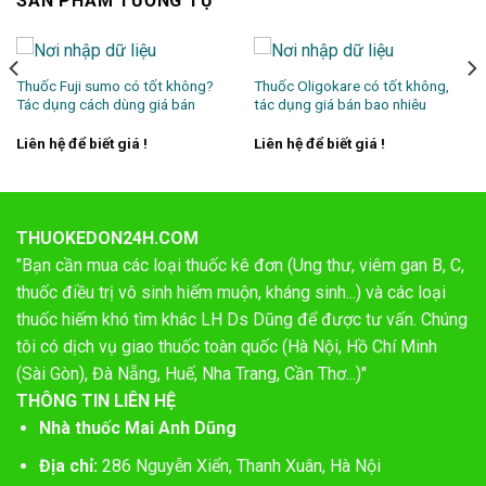
SẢN PHẨM TƯƠNG TỰ
Thuốc Fuji sumo có tốt không?
Thuốc Oligokare có tốt không,
Tác dụng cách dùng giá bán
tác dụng giá bán bao nhiêu
Liên hệ để biết giá !
Liên hệ để biết giá !
THUOKEDON24H.COM
"Bạn cần mua các loại thuốc kê đơn (Ung thư, viêm gan B, C,
thuốc điều trị vô sinh hiếm muộn, kháng sinh...) và các loại
thuốc hiếm khó tìm khác LH Ds Dũng để được tư vấn. Chúng
tôi có dịch vụ giao thuốc toàn quốc (Hà Nội, Hồ Chí Minh
(Sài Gòn), Đà Nẵng, Huế, Nha Trang, Cần Thơ...)"
THÔNG TIN LIÊN HỆ
Nhà thuốc Mai Anh Dũng
Địa chỉ:
286 Nguyễn Xiển, Thanh Xuân, Hà Nội