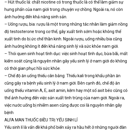
– Hút thuốc lá: chất nicotine có trong thuốc là có thể làm giảm sự
hưng phấn của nam giới trong chuyện vợ chồng. Ngoài ra, nó còn
ảnh hưởng đến khả năng sinh sản.
– Uống rượu, bia: rượu là một trong những tác nhân làm giảm nồng
độ testosterone trong cơ thể, gây xuất tinh sớm hoặc không thể
xuất tinh do bị ức chế thần kinh. Ngoài rượu, uống nhiều bia cũng
ảnh hưởng không ít đến khả năng sinh lý và sức khỏe nam giới.
– Thói quen sinh hoạt tình dục: việc sinh hoạt tình dục, bừa bãi, mất
kiểm soát cũng là nguyên nhân gây yếu sinh lý ở nam giới do không
có thời gian phục hồi sức khỏe.
– Chế độ ăn uống thiếu cân bằng: Thiếu kali trong khẩu phần ăn
cũng gây ra bệnh yếu sinh lý ở nam giới. Bên cạnh đó, chế độ ăn
uống thiếu vitamin A, E, axit amin, kẽm hay một số axit béo cũng có
thể ảnh hưởng đến việc sản xuất tinh trùng của nam giới. Ngoài ra,
việc nước uống bị nhiễm asen cũng được coi là nguyên nhân gây
bệnh
ALFA MAN THUỐC ĐIỀU TRỊ YẾU SINH LÍ
Yếu sinh lí là vấn đề khá phổ biến xảy ra hầu hết ở những người đàn