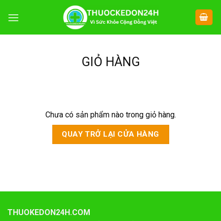
Chuyển
đến
nội
dung
GIỎ HÀNG
Chưa có sản phẩm nào trong giỏ hàng.
QUAY TRỞ LẠI CỬA HÀNG
THUOKEDON24H.COM