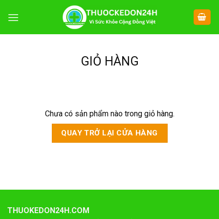
Chuyển
đến
nội
dung
GIỎ HÀNG
Chưa có sản phẩm nào trong giỏ hàng.
QUAY TRỞ LẠI CỬA HÀNG
THUOKEDON24H.COM