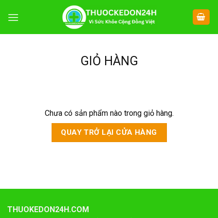
Chuyển
đến
nội
dung
GIỎ HÀNG
Chưa có sản phẩm nào trong giỏ hàng.
QUAY TRỞ LẠI CỬA HÀNG
THUOKEDON24H.COM