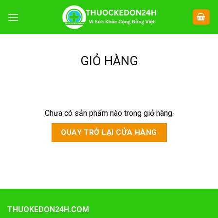
Chuyển
đến
nội
dung
GIỎ HÀNG
Chưa có sản phẩm nào trong giỏ hàng.
QUAY TRỞ LẠI CỬA HÀNG
THUOKEDON24H.COM