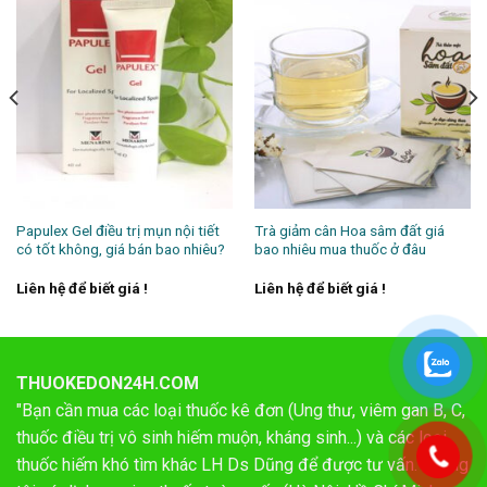
Papulex Gel điều trị mụn nội tiết
Trà giảm cân Hoa sâm đất giá
có tốt không, giá bán bao nhiêu?
bao nhiêu mua thuốc ở đâu
Liên hệ để biết giá !
Liên hệ để biết giá !
THUOKEDON24H.COM
"Bạn cần mua các loại thuốc kê đơn (Ung thư, viêm gan B, C,
thuốc điều trị vô sinh hiếm muộn, kháng sinh...) và các loại
thuốc hiếm khó tìm khác LH Ds Dũng để được tư vấn. Chúng