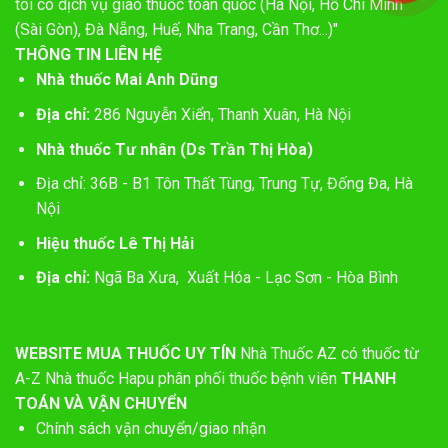
tôi có dịch vụ giao thuốc toàn quốc (Hà Nội, Hồ Chí Minh
(Sài Gòn), Đà Nẵng, Huế, Nha Trang, Cần Thơ...)"
THÔNG TIN LIÊN HỆ
Nhà thuốc Mai Anh Dũng
Địa chỉ:
286 Nguyễn Xiển, Thanh Xuân, Hà Nội
Nhà thuốc Tư nhân (Ds Trần Thị Hòa)
Địa chỉ: 36B - B1 Tôn Thất Tùng, Trung Tự, Đống Đa, Hà
Nội
Hiệu thuốc Lê Thị Hải
Địa chỉ:
Ngã Ba Xưa, Xuất Hóa - Lạc Sơn - Hòa Bình
WEBSITE MUA THUỐC UY TÍN
Nhà Thuốc AZ có thuốc từ
A-Z
Nhà thuốc Hapu phân phối thuốc bệnh viên
THANH
TOÁN VÀ VẬN CHUYỂN
Chính sách vận chuyển/giao nhận