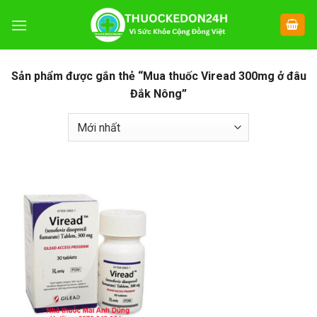
Chuyển
đến
nội
dung
Sản phẩm được gắn thẻ “Mua thuốc Viread 300mg ở đâu
Đắk Nông”