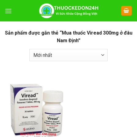
Chuyển
đến
nội
dung
Sản phẩm được gắn thẻ “Mua thuốc Viread 300mg ở đâu
Nam Định”