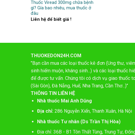
Thuốc Viread 300mg chữa bệnh
gì? Gía bao nhiêu, mua thuốc ở
đâu
Liên hệ để biết giá !
THUOKEDON24H.COM
"Bạn cần mua các loại thuốc kê đơn (Ung thư, viêm 
sinh hiếm muộn, kháng sinh...) và các loại thuốc 
để được tư vấn. Chúng tôi có dịch vụ giao thuốc t
(Sài Gòn), Đà Nẵng, Huế, Nha Trang, Cần Thơ...)"
THÔNG TIN LIÊN HỆ
Nhà thuốc Mai Anh Dũng
Địa chỉ:
286 Nguyễn Xiển, Thanh Xuân, Hà Nội
Nhà thuốc Tư nhân (Ds Trần Thị Hòa)
Địa chỉ: 36B - B1 Tôn Thất Tùng, Trung Tự, Đốn