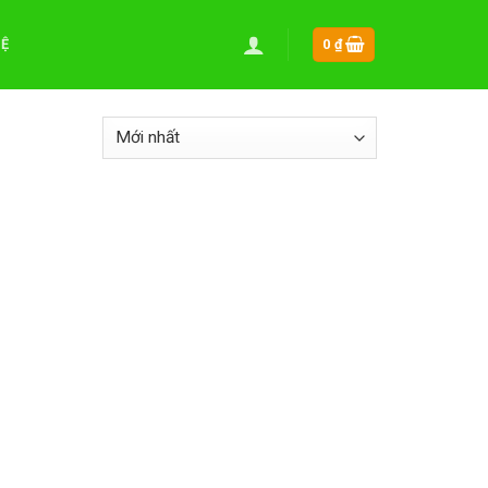
HỆ
0
₫