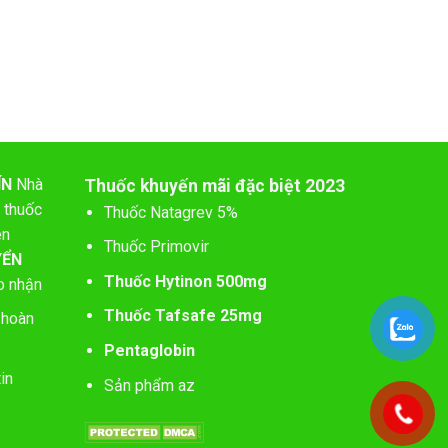
ÍN
Nhà
Thuốc khuyến mãi đặc biệt 2023
 thuốc
Thuốc Natagrev 5%
ên
Thuốc Primovir
YỂN
Thuốc Hytinon 500mg
o nhận
Thuốc Tafsafe 25mg
 hoàn
Pentaglobin
in
Sản phẩm az