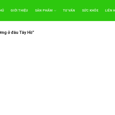
HỦ
GIỚI THIỆU
SẢN PHẨM
TƯ VẤN
SỨC KHỎE
LIÊN 
0mg ở đâu Tây Hồ”