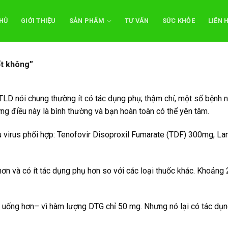
HỦ
GIỚI THIỆU
SẢN PHẨM
TƯ VẤN
SỨC KHỎE
LIÊN 
ốt không”
TLD nói chung thường ít có tác dụng phụ; thậm chí, một số bệnh n
ưng điều này là bình thường và bạn hoàn toàn có thể yên tâm.
u virus phối hợp: Tenofovir Disoproxil Fumarate (TDF) 300mg, L
n và có ít tác dụng phụ hơn so với các loại thuốc khác. Khoảng 
ễ uống hơn– vì hàm lượng DTG chỉ 50 mg. Nhưng nó lại có tác dụn