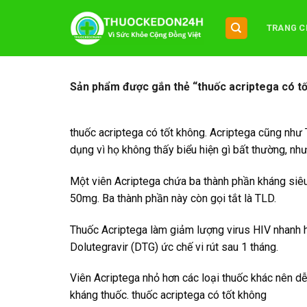
Chuyển
đến
TRANG C
nội
dung
Sản phẩm được gắn thẻ “thuốc acriptega có t
thuốc acriptega có tốt không. Acriptega cũng như 
dụng vì họ không thấy biểu hiện gì bất thường, nh
Một viên Acriptega chứa ba thành phần kháng siê
50mg. Ba thành phần này còn gọi tắt là TLD.
Thuốc Acriptega làm giảm lượng virus HIV nhanh hơ
Dolutegravir (DTG) ức chế vi rút sau 1 tháng.
Viên Acriptega nhỏ hơn các loại thuốc khác nên d
kháng thuốc. thuốc acriptega có tốt không