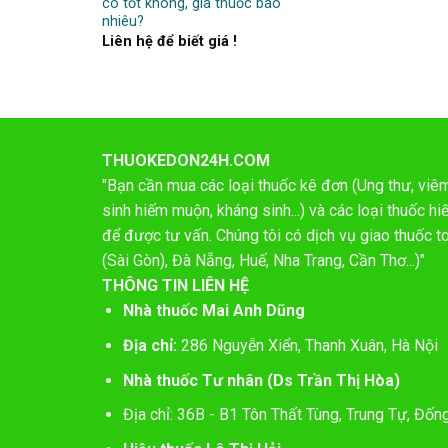
có tốt không, giá thuốc bao
nhiêu?
Liên hệ để biết giá !
THUOKEDON24H.COM
"Bạn cần mua các loại thuốc kê đơn (Ung thư, viêm 
sinh hiếm muộn, kháng sinh...) và các loại thuốc 
để được tư vấn. Chúng tôi có dịch vụ giao thuốc t
(Sài Gòn), Đà Nẵng, Huế, Nha Trang, Cần Thơ...)"
THÔNG TIN LIÊN HỆ
Nhà thuốc Mai Anh Dũng
Địa chỉ:
286 Nguyễn Xiển, Thanh Xuân, Hà Nội
Nhà thuốc Tư nhân (Ds Trần Thị Hòa)
Địa chỉ: 36B - B1 Tôn Thất Tùng, Trung Tự, Đốn