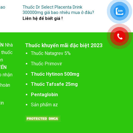
bao
Thuốc Dr Select Placenta Drink
300000mg giá bao nhiêu mua ở đâu?
Liên hệ để biết giá !
ÍN
Nhà
Thuốc khuyến mãi đặc biệt 2023
 thuốc
Thuốc Natagrev 5%
ên
Thuốc Primovir
YỂN
Thuốc Hytinon 500mg
o nhận
Thuốc Tafsafe 25mg
 hoàn
Pentaglobin
in
Sản phẩm az