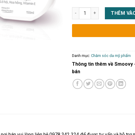
Smoovy - Dung dịch vệ sinh ph
THÊM VÀO
Danh mục:
Chăm sóc da mỹ phẩm
Thông tin thêm về Smoovy - 
bán
nơi bán vui lòng liên hệ 0978 342 324 để được tư vấn và hỗ trợ 