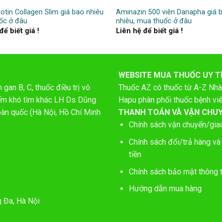
otin Collagen Slim giá bao nhiêu
Aminazin 500 viên Danapha giá 
ốc ở đâu
nhiêu, mua thuốc ở đâu
để biết giá !
Liên hệ để biết giá !
WEBSITE MUA THUỐC UY T
gan B, C, thuốc điều trị vô
Thuốc AZ có thuốc từ A-Z
Nhà
hiếm khó tìm khác LH Ds Dũng
Hapu phân phối thuốc bệnh vi
oàn quốc (Hà Nội, Hồ Chí Minh
THANH TOÁN VÀ VẬN CHU
Chính sách vận chuyển/gia
Chính sách đổi/trả hàng và
tiền
Chính sách bảo mật thông t
Hướng dẫn mua hàng
g Đa, Hà Nội