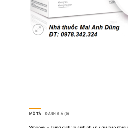
MÔ TẢ
ĐÁNH GIÁ (0)
Smoovy – Dung dịch vệ sinh phụ nữ giá bao nhiêu 