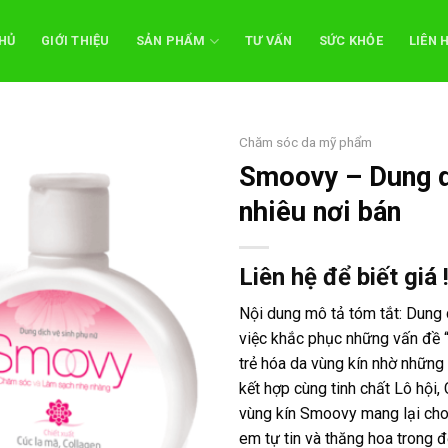
HỦ
GIỚI THIỆU
SẢN PHẨM
TƯ VẤN
SỨC KHỎE
LIÊN 
Chăm sóc da mỹ phẩm
Smoovy – Dung dị
nhiêu nơi bán
Liên hệ để biết giá 
Nội dung mô tả tóm tắt: Dung 
việc khắc phục những vấn đề 
trẻ hóa da vùng kín nhờ những
kết hợp cùng tinh chất Lô hội,
vùng kín Smoovy mang lại cho 
em tự tin và thăng hoa trong 