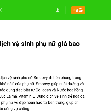
HỆ
0
₫
ch vệ sinh phụ nữ giá bao
!
dịch vệ sinh phụ nữ Smoovy đi tiên phong trong
“khó nói” của phụ nữ. Smoovy giúp nuôi dưỡng và
 tác dụng đặc biệt từ Collagen và Nước hoa hồng
 Cúc La mã, Vitamin E. Dung dịch vệ sinh trẻ hoá da
phụ nữ vẻ đẹp hoàn hảo từ bên trong, giúp chị
đời sống vợ chồng