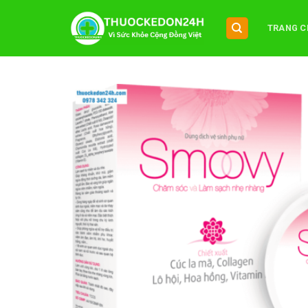
Chuyển
đến
TRANG C
nội
dung