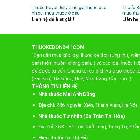
00ml giá bao
Thuốc Royal Jelly Zinc giá thuốc bao
Thuốc Bi
nhiêu, mua thuốc ở đâu
mua thu
Liên hệ để biết giá !
Liên hệ 
THUOKEDON24H.COM
"Bạn cần mua các loại thuốc kê đơn (Ung thư, viêm 
sinh hiếm muộn, kháng sinh...) và các loại thuốc 
để được tư vấn. Chúng tôi có dịch vụ giao thuốc t
(Sài Gòn), Đà Nẵng, Huế, Nha Trang, Cần Thơ...)"
THÔNG TIN LIÊN HỆ
Nhà thuốc Mai Anh Dũng
Địa chỉ:
286 Nguyễn Xiển, Thanh Xuân, Hà Nội
Nhà thuốc Tư nhân (Ds Trần Thị Hòa)
Địa chỉ: 36B - B1 Tôn Thất Tùng, Trung Tự, Đốn
Hiệu thuốc Lê Thị Hải