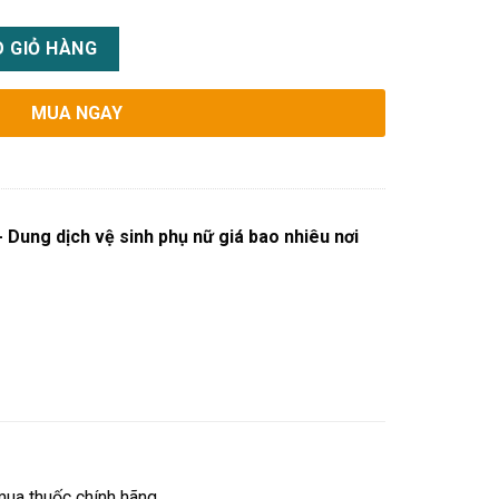
ụ nữ giá bao nhiêu nơi bán số lượng
 GIỎ HÀNG
MUA NGAY
Dung dịch vệ sinh phụ nữ giá bao nhiêu nơi
mua thuốc chính hãng