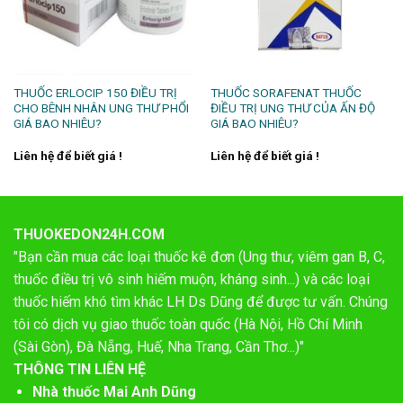
THUỐC ERLOCIP 150 ĐIỀU TRỊ
THUỐC SORAFENAT THUỐC
CHO BÊNH NHÂN UNG THƯ PHỔI
ĐIỀU TRỊ UNG THƯ CỦA ẤN ĐỘ
GIÁ BAO NHIÊU?
GIÁ BAO NHIÊU?
Liên hệ để biết giá !
Liên hệ để biết giá !
THUOKEDON24H.COM
"Bạn cần mua các loại thuốc kê đơn (Ung thư, viêm gan B, C,
thuốc điều trị vô sinh hiếm muộn, kháng sinh...) và các loại
thuốc hiếm khó tìm khác LH Ds Dũng để được tư vấn. Chúng
tôi có dịch vụ giao thuốc toàn quốc (Hà Nội, Hồ Chí Minh
(Sài Gòn), Đà Nẵng, Huế, Nha Trang, Cần Thơ...)"
THÔNG TIN LIÊN HỆ
Nhà thuốc Mai Anh Dũng