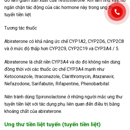
đó làm giảm sản xuất của Testosterone. Khi làm như vậy, nó
ngăn chặn tác động của các hormone này trong ung thư
tuyến tiền liệt.
Tương tác thuốc
Abiraterone có khả năng ức chế CYP1A2, CYP2D6, CYP2C8
và ở mức độ thấp hơn CYP2C9, CYP2C19 và CYP3A4 / 5.
Abiraterone là chất nền CYP3A4 và do đó không nên dùng
đồng thời với các thuốc ức chế CYP3A4 mạnh như
Ketoconazole, Itraconazole, Clarithromycin, Atazanavir,
Nefazodone, Sarifabutin, Rifapentine, Phenobarbital.
Nên tránh dùng Spironolactone ở những người mắc ung thư
tuyến tiền liệt với tác dụng phụ liên quan đến điều trị bằng
khoáng chất của abiraterone.
Ung thư tiền liệt tuyến (tuyến tiền liệt)