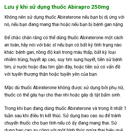
Lưu ý khi sử dụng thuốc Abirapro 250mg
Không nên sử dụng thuốc Abiraterone nếu bạn bị dị ứng với
nó, nếu bạn đang mang thai hoặc nếu bạn bị bệnh gan nặng.
Để chắc chắn rằng có thể dùng thuốc Abiraterone một cách
an toàn, hãy nói với bác sĩ nếu bạn có bất kỳ tình trạng nào
khác: bệnh gan, nồng độ kali trong máu thấp, bất kỳ loại
nhiễm trùng, huyết áp cao, suy tim sung huyết, tiền sử bệnh
tim, ứ nước hoặc đau tim gần đây, hoặc tiền sử có vấn đề
với tuyến thượng thận hoặc tuyến yên của bạn.
Mặc dù thuốc Abiraterone không được sử dụng bởi phụ nữ,
thuốc có thể gây hại cho thai nhi hoặc gây dị tật bẩm sinh.
Trong khi bạn đang dùng thuốc Abiraterone và trong ít nhất 1
tuần sau khi điều trị kết thúc. Sử dụng bao cao su để tránh
chuyển thuốc cho bạn tình nếu cô ấy đang mang thai. Sử
dụng bao cao su cộng với một hình thức ngừa thai hiệu quả