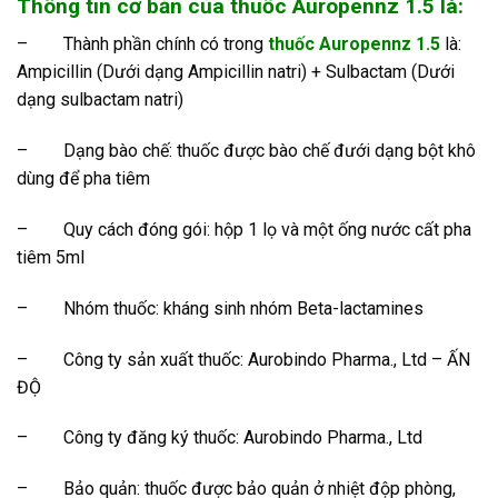
Thông tin cơ bản của thuốc Auropennz 1.5 là:
–
Thành phần chính có trong
thuốc Auropennz 1.5
là:
Ampicillin (Dưới dạng Ampicillin natri) + Sulbactam (Dưới
dạng sulbactam natri)
–
Dạng bào chế: thuốc được bào chế đưới dạng bột khô
dùng để pha tiêm
–
Quy cách đóng gói: hộp 1 lọ và một ống nước cất pha
tiêm 5ml
–
Nhóm thuốc: kháng sinh nhóm Beta-lactamines
–
Công ty sản xuất thuốc: Aurobindo Pharma., Ltd – ẤN
ĐỘ
–
Công ty đăng ký thuốc: Aurobindo Pharma., Ltd
–
Bảo quản: thuốc được bảo quản ở nhiệt độp phòng,