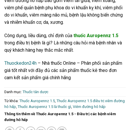
viêm đường hô hấp bao gồm viêm tai giữa, viêm xoang,
viêm phế quản bệnh phụ khoa do vi khuẩn kỵ khí, viêm phổi
do vi khuẩn, viêm màng não mủ, bệnh lậu không biến chứng
và nhiễm khuẩn cơ, da, xương.
Công dụng, liều dùng, chỉ định của
thuốc Auropennz 1.5
trong điều trị bệnh là gì? Là những câu hỏi mà bệnh nhân và
quý khách hàng hay thắc mắc nhất.
Thuockedon24h
– Nhà thuốc Online – Phân phối sản phẩm
giá tốt nhất với đầy đủ các sản phẩm thuốc kê theo đơn
cam kết sản phẩm giá chính hãng
Danh mục:
Thuốc tân dược
Từ khóa:
Thuốc Auropennz 1.5
,
Thuốc Auropennz 1.5 điều trị viêm đường
hô hấp
,
Thuốc Auropennz 1.5 là thuốc gì
,
Viêm đường hô hấp
Thông tin thêm về Thuốc Auropennz 1.5 - Điều trị các bệnh viêm
đường hô hấp