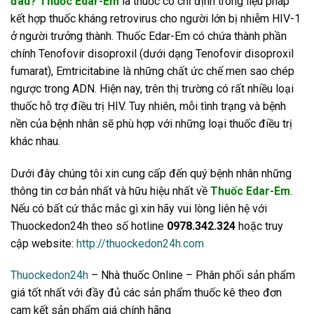
đâu? Thuốc Edar-Em
là thuốc có chỉ định trong liệu pháp
kết hợp thuốc kháng retrovirus cho người lớn bị nhiễm HIV-1
ở người trưởng thành. Thuốc Edar-Em có chứa thành phần
chính Tenofovir disoproxil (dưới dạng Tenofovir disoproxil
fumarat), Emtricitabine là những chất ức chế men sao chép
ngược trong ADN. Hiện nay, trên thị trường có rất nhiều loại
thuốc hỗ trợ điều trị HIV. Tuy nhiên, mỗi tình trạng và bệnh
nền của bệnh nhân sẽ phù hợp với những loại thuốc điều trị
khác nhau.
Dưới đây chúng tôi xin cung cấp đến quý bệnh nhân những
thông tin cơ bản nhất và hữu hiệu nhất về
Thuốc Edar-Em
.
Nếu có bất cứ thắc mắc gì xin hãy vui lòng liên hệ với
Thuockedon24h theo số hotline
0978.342.324
hoặc truy
cập website:
http://thuockedon24h.com
Thuockedon24h
– Nhà thuốc Online – Phân phối sản phẩm
giá tốt nhất với đầy đủ các sản phẩm thuốc kê theo đơn
cam kết sản phẩm giá chính hãng