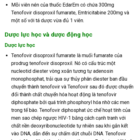
Mỗi viên nén của thuốc EdarEm có chứa 300mg
Tenofovir disoproxil fumarate, Emtricitabine 200mg và
một số với tá dược vừa đủ 1 viên.
Dược lực học và dược động học
Dược lực học
Tenofovir disoproxil fumarate là muối fumarate của
prodrug tenofovir disoproxil. Nó có cấu trúc một
nucleotid diester vòng xoắn tương tự adenosin
monophosphat, trải qua sự thủy phân diester ban đầu
chuyển thành tenofovir và Tenofovir sau đó được chuyển
đổi thành chất chuyển hóa hoạt động là tenofovir
diphosphate bởi quá trình phosphoryl hóa nhờ các men
trong tế bào. Tenofovir diphosphat ức chế hoạt tính của
men sao chép ngược HIV-1 bằng cách cạnh tranh với
chất nền deoxyribonucleotide tự nhiên sau khi gắn kết
vào DNA, dẫn đến sự chấm dứt chuỗi DNA. Tenofovir