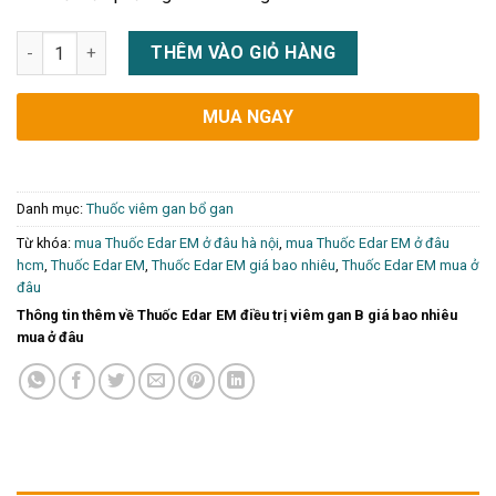
Thuốc Edar EM điều trị viêm gan B giá bao nhiêu mua ở đâu số
THÊM VÀO GIỎ HÀNG
MUA NGAY
Danh mục:
Thuốc viêm gan bổ gan
Từ khóa:
mua Thuốc Edar EM ở đâu hà nội
,
mua Thuốc Edar EM ở đâu
hcm
,
Thuốc Edar EM
,
Thuốc Edar EM giá bao nhiêu
,
Thuốc Edar EM mua ở
đâu
Thông tin thêm về Thuốc Edar EM điều trị viêm gan B giá bao nhiêu
mua ở đâu