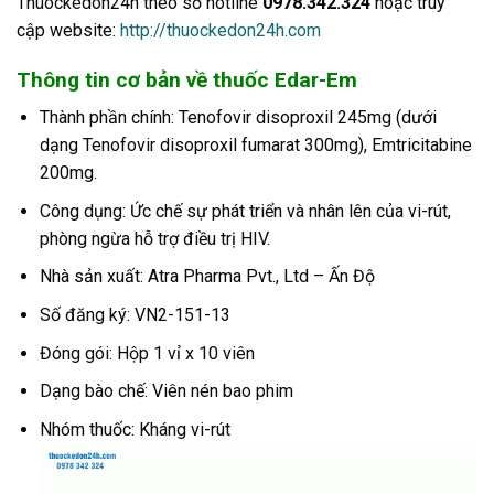
Thuockedon24h theo số hotline
0978.342.324
hoặc truy
cập website:
http://thuockedon24h.com
Thông tin cơ bản về thuốc Edar-Em
Thành phần chính: Tenofovir disoproxil 245mg (dưới
dạng Tenofovir disoproxil fumarat 300mg), Emtricitabine
200mg.
Công dụng: Ức chế sự phát triển và nhân lên của vi-rút,
phòng ngừa hỗ trợ điều trị HIV.
Nhà sản xuất: Atra Pharma Pvt., Ltd – Ấn Độ
Số đăng ký: VN2-151-13
Đóng gói: Hộp 1 vỉ x 10 viên
Dạng bào chế: Viên nén bao phim
Nhóm thuốc: Kháng vi-rút