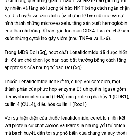
dịch thông qua trung gian tế bào T và NK-tế bào giết người
tự nhiên và tăng số lượng tế bào NK T bằng cách ngăn chặn
sự di chuyển và bám dính của những tế bào nội mô và sự
hình thành những microvessels, tăng sản xuất hemoglobin
của thai nhi bằng tế bào gốc tạo máu CD34 + và ức chế sản
xuất những cytokine gây viêm (như TNF-a và IL-6).
Trong MDS Del (5q), hoạt chất Lenalidomide đã được hiển
thị để ức chế chọn lọc bản sao bất thường bằng cách tăng
apoptosis của những tế bào Del (5q).
Thuốc Lenalidomide liên kết trực tiếp với cereblon, một
thành phần của phức hợp enzyme E3 ubiquitin ligase gồm
deoxyribonucleic acid (DNA) gắn protein phá hủy 1 (DDB1),
cullin 4 (CUL4), điều hòa cullin 1 (Roc1).
Với sự hiện diện của thuốc lenalidomide, cereblon liên kết
với protein cơ chất Aiolos và Ikaros là những yếu tố phiên
mã bạch huyết, dẫn tới sự phổ biến của chúng và suy thoái