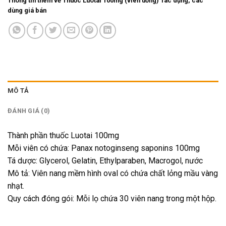
Thông tin thêm về Thuốc Luotai 100mg (viên uống) Tác dụng, các
dùng giá bán
MÔ TẢ
ĐÁNH GIÁ (0)
Thành phần thuốc Luotai 100mg
Mỗi viên có chứa: Panax notoginseng saponins 100mg
Tá dược: Glycerol, Gelatin, Ethylparaben, Macrogol, nước
Mô tả: Viên nang mềm hình oval có chứa chất lỏng mầu vàng
nhạt.
Quy cách đóng gói: Mỗi lọ chứa 30 viên nang trong một hộp.