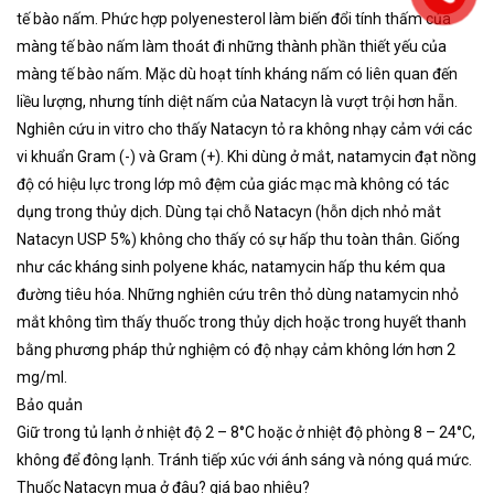
tế bào nấm. Phức hợp polyenesterol làm biến đổi tính thấm của
màng tế bào nấm làm thoát đi những thành phần thiết yếu của
màng tế bào nấm. Mặc dù hoạt tính kháng nấm có liên quan đến
liều lượng, nhưng tính diệt nấm của Natacyn là vượt trội hơn hẵn.
Nghiên cứu in vitro cho thấy Natacyn tỏ ra không nhạy cảm với các
vi khuẩn Gram (-) và Gram (+). Khi dùng ở mắt, natamycin đạt nồng
độ có hiệu lực trong lớp mô đệm của giác mạc mà không có tác
dụng trong thủy dịch. Dùng tại chỗ Natacyn (hỗn dịch nhỏ mắt
Natacyn USP 5%) không cho thấy có sự hấp thu toàn thân. Giống
như các kháng sinh polyene khác, natamycin hấp thu kém qua
đường tiêu hóa. Những nghiên cứu trên thỏ dùng natamycin nhỏ
mắt không tìm thấy thuốc trong thủy dịch hoặc trong huyết thanh
bằng phương pháp thử nghiệm có độ nhạy cảm không lớn hơn 2
mg/ml.
Bảo quản
Giữ trong tủ lạnh ở nhiệt độ 2 – 8°C hoặc ở nhiệt độ phòng 8 – 24°C,
không để đông lạnh. Tránh tiếp xúc với ánh sáng và nóng quá mức.
Thuốc Natacyn mua ở đâu? giá bao nhiêu?