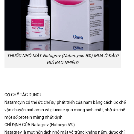
THUỐC NHỎ MẮT Natagrev (Natamycin 5%) MUA Ở ĐÂU?
GIÁ BAO NHIÊU?
CƠ CHẾ TÁC DỤNG?
Natamcyin có thể ức chế sự phát triển của nấm bằng cách ức chế
vận chuyển axit amin và glucose qua màng sinh chất, nhờ ức chế
một số protein màng nhất định
CHỈ ĐỊNH CỦA Natagrev (Natacyn 5%)
Natagrev là một hỗn dịch nhỏ mắt vô trùng kháng nấm, được chỉ