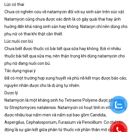
Lúc có thai
Chưa có nghiên cứu về natamycin đối với sự sinh sản trên súc vật.
Natamycin cũng chưa được xác định là có gây quái thai hay ảnh
hưởng đến khả năng sinh sản hay không. Natacyn chỉ nên dùng cho
phụ nữ có thai khi thật cần thiết.
Lúc nuôi con bú
Chưa biết được thuốc có bài tiết qua sữa hay không. Bởi vì nhiều
thuốc bài tiết qua sữa mẹ, nên thận trọng khi dùng natamycin cho
phụ nữ đang nuôi con bú.
Tác dụng ngoại ý
Đã có một trường hợp sung huyết và phù nề kết mạc được báo cáo,
nguyên nhân được cho là dị ứng tự nhiên.
Dược lý
Natamycin là một kháng sinh họ Tetraene Polyene được phân lập
từ Streptomyces natalensis. Natamycin có hoạt tính in vitro kháng
được nhiều loại nấm men và nấm sợi bao gồm Candida,
Aspergilus, Cephalosporium, Furasium và Penicillium. Cơ chế tác
động là sự gắn kết giữa phân tử thuốc với phần thân mỡ của màng