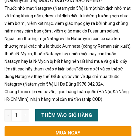
(Natamycin 5%) MUA Ở ĐÂU?GIÁ BAO NHIÊU?
Thuốc nhỏ mắt Natagrev (Natamycin 5%) là một hỗn dịch nhỏ mắt
vô trùng kháng nấm, được chỉ định điều trị những trường hợp như
viêm bờ mi, viêm kết mạc, viêm giác mạc gây ra bởi những chủng
nấm nhạy cảm bao gồm : viêm giác mạc do Fusarium solani.
Ngoài tên thương mại Natagrev thì Natamycin còn có các tên
thương mại khác như là thuốc Aumnata (công ty Reman sản xuất),
thuốc N-Mycin, thuốc Natacyn tuy nhiên hiện nay các thuốc
Natacyn hay là N-Mycin bị hết hàng nên rất khó mua và giá bị đẩy
lên rất cao hãy tham khảo ý kiến bác sĩ để xem xét và có thể xử
dụng Natagrev thay thế. Để được tư vấn về địa chỉ mua thuốc
Natagrev (Natamycin 5%) LH Ds Dũng 0978.342.324.
Chúng tôi có dịch vụ tư vấn, giao hàng toàn quốc (Hà Nội, Đà Nẵng,
Hồ Chí Minh), nhận hàng mới cần trả tiền (ship COD)
THUỐC NHỎ MẮT Natagrev (Natamycin 5%) giá bao nhiêu nơi b
THÊM VÀO GIỎ HÀNG
MUA NGAY