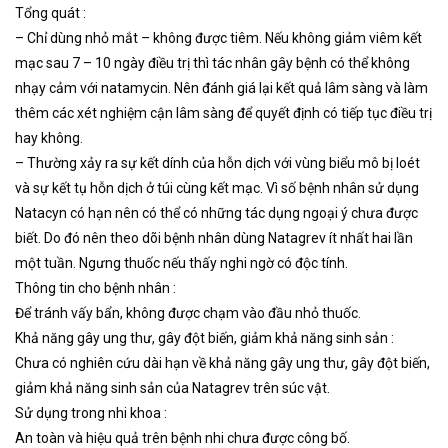
Tổng quát :
– Chỉ dùng nhỏ mắt – không được tiêm. Nếu không giảm viêm kết
mạc sau 7 – 10 ngày điều trị thì tác nhân gây bệnh có thể không
nhạy cảm với natamycin. Nên đánh giá lại kết quả lâm sàng và làm
thêm các xét nghiệm cận lâm sàng để quyết định có tiếp tục điều trị
hay không.
– Thường xảy ra sự kết dính của hỗn dịch với vùng biểu mô bị loét
và sự kết tụ hỗn dịch ở túi cùng kết mạc. Vì số bệnh nhân sử dụng
Natacyn có hạn nên có thể có những tác dụng ngoại ý chưa được
biết. Do đó nên theo dõi bệnh nhân dùng Natagrev ít nhất hai lần
một tuần. Ngưng thuốc nếu thấy nghi ngờ có độc tính.
Thông tin cho bệnh nhân :
Để tránh vấy bẩn, không được chạm vào đầu nhỏ thuốc.
Khả năng gây ung thư, gây đột biến, giảm khả năng sinh sản :
Chưa có nghiên cứu dài hạn về khả năng gây ung thư, gây đột biến,
giảm khả năng sinh sản của Natagrev trên súc vật.
Sử dụng trong nhi khoa :
An toàn và hiệu quả trên bệnh nhi chưa được công bố.