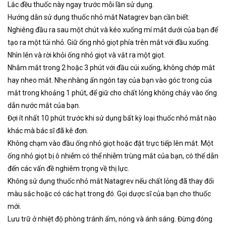
Lắc đều thuốc này ngay trước mỗi lần sử dụng.
Hướng dẫn sử dụng thuốc nhỏ mắt Natagrev bạn cần biết:
Nghiêng đầu ra sau một chút và kéo xuống mí mắt dưới của bạn để
tạo ra một túi nhỏ. Giữ ống nhỏ giọt phía trên mắt với đầu xuống.
Nhìn lên và rời khỏi ống nhỏ giọt và vắt ra một giọt.
Nhắm mắt trong 2 hoặc 3 phút với đầu cúi xuống, không chớp mắt
hay nheo mắt. Nhẹ nhàng ấn ngón tay của bạn vào góc trong của
mắt trong khoảng 1 phút, để giữ cho chất lỏng không chảy vào ống
dẫn nước mắt của bạn.
Đợi ít nhất 10 phút trước khi sử dụng bất kỳ loại thuốc nhỏ mắt nào
khác mà bác sĩ đã kê đơn.
Không chạm vào đầu ống nhỏ giọt hoặc đặt trực tiếp lên mắt. Một
ống nhỏ giọt bị ô nhiễm có thể nhiễm trùng mắt của bạn, có thể dẫn
đến các vấn đề nghiêm trọng về thị lực.
Không sử dụng thuốc nhỏ mắt Natagrev nếu chất lỏng đã thay đổi
màu sắc hoặc có các hạt trong đó. Gọi dược sĩ của bạn cho thuốc
mới.
Lưu trữ ở nhiệt độ phòng tránh ẩm, nóng và ánh sáng. Đừng đóng