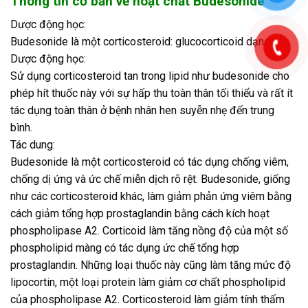
Thông tin cơ bản về hoạt chất Budesonide
Dược động học:
Budesonide là một corticosteroid: glucocorticoid dạng hít.
Dược động học:
Sử dụng corticosteroid tan trong lipid như budesonide cho
phép hít thuốc này với sự hấp thu toàn thân tối thiểu và rất ít
tác dụng toàn thân ở bệnh nhân hen suyễn nhẹ đến trung
bình.
Tác dung:
Budesonide là một corticosteroid có tác dụng chống viêm,
chống dị ứng và ức chế miễn dịch rõ rệt. Budesonide, giống
như các corticosteroid khác, làm giảm phản ứng viêm bằng
cách giảm tổng hợp prostaglandin bằng cách kích hoạt
phospholipase A2. Corticoid làm tăng nồng độ của một số
phospholipid màng có tác dụng ức chế tổng hợp
prostaglandin. Những loại thuốc này cũng làm tăng mức độ
lipocortin, một loại protein làm giảm cơ chất phospholipid
của phospholipase A2. Corticosteroid làm giảm tính thấm