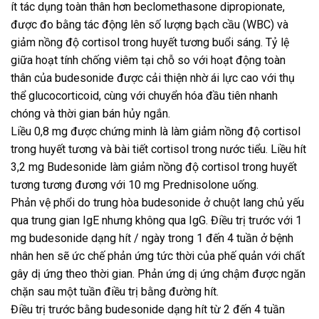
ít tác dụng toàn thân hơn beclomethasone dipropionate,
được đo bằng tác động lên số lượng bạch cầu (WBC) và
giảm nồng độ cortisol trong huyết tương buổi sáng. Tỷ lệ
giữa hoạt tính chống viêm tại chỗ so với hoạt động toàn
thân của budesonide được cải thiện nhờ ái lực cao với thụ
thể glucocorticoid, cùng với chuyển hóa đầu tiên nhanh
chóng và thời gian bán hủy ngắn.
Liều 0,8 mg được chứng minh là làm giảm nồng độ cortisol
trong huyết tương và bài tiết cortisol trong nước tiểu. Liều hít
3,2 mg Budesonide làm giảm nồng độ cortisol trong huyết
tương tương đương với 10 mg Prednisolone uống.
Phản vệ phổi do trung hòa budesonide ở chuột lang chủ yếu
qua trung gian IgE nhưng không qua IgG. Điều trị trước với 1
mg budesonide dạng hít / ngày trong 1 đến 4 tuần ở bệnh
nhân hen sẽ ức chế phản ứng tức thời của phế quản với chất
gây dị ứng theo thời gian. Phản ứng dị ứng chậm được ngăn
chặn sau một tuần điều trị bằng đường hít.
Điều trị trước bằng budesonide dạng hít từ 2 đến 4 tuần