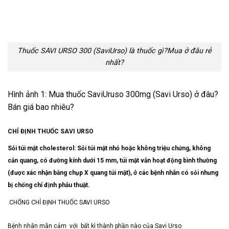
Thuốc SAVI URSO 300 (SaviUrso) là thuốc gì?Mua ở đâu rẻ
nhất?
Hình ảnh 1: Mua thuốc SaviUruso 300mg (Savi Urso) ở đâu?
Bán giá bao nhiêu?
CHỈ ĐỊNH THUỐC SAVI URSO
Sỏi túi mật cholesterol: Sỏi túi mật nhỏ h
oặc không triệu chứng, không
cản quang, có đường kính dưới 15 mm, túi mật vẫn hoạt động bình thường
(được xác nhận bằng chụp X quang túi mật), ở các bệnh nhân có sỏi nhưng
bị chống chỉ định phẫu thuật.
.CHỐNG CHỈ ĐỊNH THUỐC SAVI URSO
Bệnh nhân mẫn cảm với bất kì thành phần nào của Savi Urso