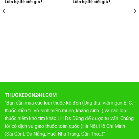
Liên hệ để biết giá !
Liên hệ để biết giá !
THUOKEDON24H.COM
"Bạn cần mua các loại thuốc kê đơn (Ung thư, viêm gan B, C,
thuốc điều trị vô sinh hiếm muộn, kháng sinh...) và các loại
thuốc hiếm khó tìm khác LH Ds Dũng để được tư vấn. Chúng
tôi có dịch vụ giao thuốc toàn quốc (Hà Nội, Hồ Chí Minh
(Sài Gòn), Đà Nẵng, Huế, Nha Trang, Cần Thơ...)"