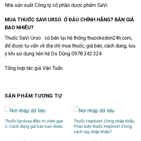
Nhà sản xuất Công ty cổ phần dược phẩm SaVi
MUA THUỐC SAVI URSO Ở ĐÂU CHÍNH HÃNG? BÁN GIÁ
BAO NHIÊU?
Thuốc SaVi Urso có bán tại hệ thống thuockedon24h.com,
để được tư vấn về địa chỉ mua thuốc, giá bán, cách dung, lưu
ý khi sử dụng liên hệ Ds Dũng 0978.342.324.
Tổng hơp tác giả Văn Tuấn
SẢN PHẨM TƯƠNG TỰ
Thuốc Epclusa điều trị viêm gan
Thuốc Hepbest 25mg nhập khẩu,
C, Cách dùng giá bán bao nhiêu
Phân biệt thuốc Hepbest 25mg
xách tay, nhập khẩu?