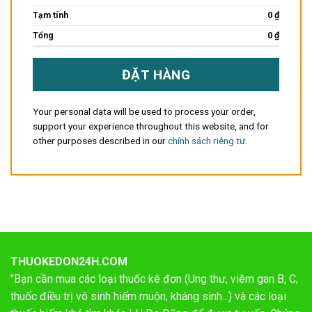
0
₫
Tạm tính
0
₫
Tổng
ĐẶT HÀNG
Your personal data will be used to process your order,
support your experience throughout this website, and for
other purposes described in our
chính sách riêng tư
.
THUOKEDON24H.COM
"Bạn cần mua các loại thuốc kê đơn (Ung thư, viêm gan B, C,
thuốc điều trị vô sinh hiếm muộn, kháng sinh...) và các loại