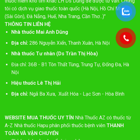
thuốc hiếm khó tìm khác LH Ds Dũng để được tư vấn. Chúng
tôi có dịch vụ giao thuốc toàn quốc (Hà Nội, Hồ Chí Minh
(Sài Gòn), Đà Nẵng, Huế, Nha Trang, Cần Thơ...)"
THÔNG TIN LIÊN HỆ
Nhà thuốc Mai Anh Dũng
Địa chỉ:
286 Nguyễn Xiển, Thanh Xuân, Hà Nội
Nhà thuốc Tư nhân (Ds Trần Thị Hòa)
Địa chỉ: 36B - B1 Tôn Thất Tùng, Trung Tự, Đống Đa, Hà
Nội
Hiệu thuốc Lê Thị Hải
Địa chỉ:
Ngã Ba Xưa, Xuất Hóa - Lạc Sơn - Hòa Bình
WEBSITE MUA THUỐC UY TÍN
Nhà Thuốc AZ có thuốc từ
A-Z
Nhà thuốc Hapu phân phối thuốc bệnh viên
THANH
TOÁN VÀ VẬN CHUYỂN