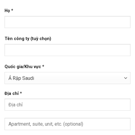
Họ
*
Tên công ty
(tuỳ chọn)
Quốc gia/Khu vực
*
Ả Rập Saudi
Địa chỉ
*