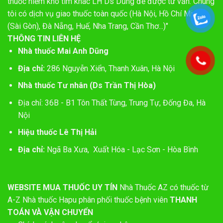
thuốc hiếm khó tìm khác LH Ds Dũng để được tư vấn. Chúng
tôi có dịch vụ giao thuốc toàn quốc (Hà Nội, Hồ Chí Minh
(Sài Gòn), Đà Nẵng, Huế, Nha Trang, Cần Thơ...)"
THÔNG TIN LIÊN HỆ
Nhà thuốc Mai Anh Dũng
Địa chỉ:
286 Nguyễn Xiển, Thanh Xuân, Hà Nội
Nhà thuốc Tư nhân (Ds Trần Thị Hòa)
Địa chỉ: 36B - B1 Tôn Thất Tùng, Trung Tự, Đống Đa, Hà
Nội
Hiệu thuốc Lê Thị Hải
Địa chỉ:
Ngã Ba Xưa, Xuất Hóa - Lạc Sơn - Hòa Bình
WEBSITE MUA THUỐC UY TÍN
Nhà Thuốc AZ có thuốc từ
A-Z
Nhà thuốc Hapu phân phối thuốc bệnh viên
THANH
TOÁN VÀ VẬN CHUYỂN