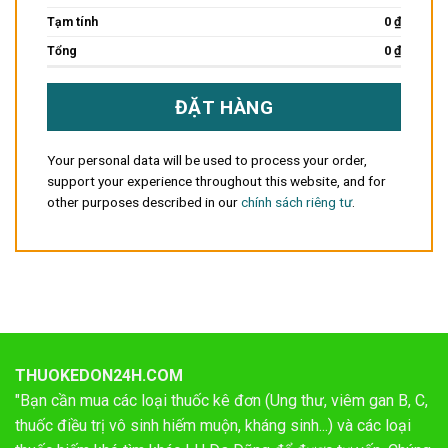
0
₫
Tạm tính
0
₫
Tổng
ĐẶT HÀNG
Your personal data will be used to process your order,
support your experience throughout this website, and for
other purposes described in our
chính sách riêng tư
.
THUOKEDON24H.COM
"Bạn cần mua các loại thuốc kê đơn (Ung thư, viêm gan B, C,
thuốc điều trị vô sinh hiếm muộn, kháng sinh...) và các loại