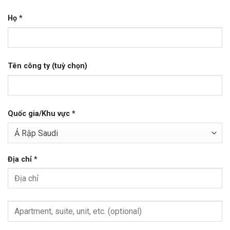
Họ
*
Tên công ty
(tuỳ chọn)
Quốc gia/Khu vực
*
Ả Rập Saudi
Địa chỉ
*