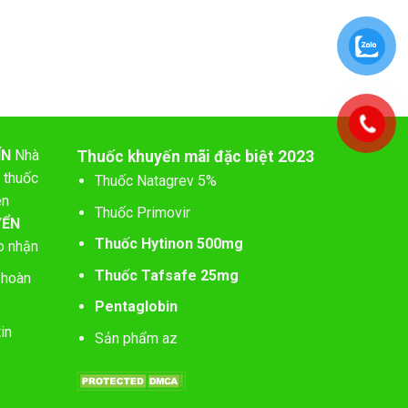
ÍN
Nhà
Thuốc khuyến mãi đặc biệt 2023
 thuốc
Thuốc Natagrev 5%
ên
Thuốc Primovir
YỂN
Thuốc Hytinon 500mg
o nhận
Thuốc Tafsafe 25mg
 hoàn
Pentaglobin
in
Sản phẩm az