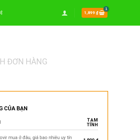
HỆ
1,899
₫
H ĐƠN HÀNG
G CỦA BẠN
TẠM
M
TÍNH
vir mua ở đâu, giá bao nhiêu uy tín