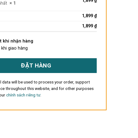
1,899
₫
 nhất
× 1
1,899
₫
1,899
₫
t khi nhận hàng
 khi giao hàng
ĐẶT HÀNG
 data will be used to process your order, support
ce throughout this website, and for other purposes
 our
chính sách riêng tư
.