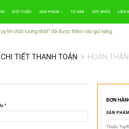
HỦ
GIỚI THIỆU
SẢN PHẨM
TƯ VẤN
SỨC KHỎE
LIÊN 
 uy tín chất lượng nhất” đã được thêm vào giỏ hàng.
CHI TIẾT THANH TOÁN
HOÀN THÀN
ĐƠN HÀN
Họ
*
SẢN PHẨ
Thuốc Topflo