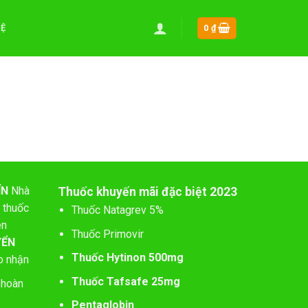
HỆ
0
₫
ÍN
Nhà
Thuốc khuyến mãi đặc biệt 2023
 thuốc
Thuốc Natagrev 5%
ên
Thuốc Primovir
YỂN
Thuốc Hytinon 500mg
o nhận
Thuốc Tafsafe 25mg
 hoàn
Pentaglobin