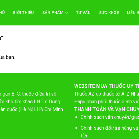
HỦ
GIỚI THIỆU
SẢN PHẨM
TƯ VẤN
SỨC KHỎE
LIÊN 
u”
ủa bạn.
WEBSITE MUA THUỐC UY T
gan B, C, thuốc điều trị vô
Thuốc AZ có thuốc từ A-Z
Nhà
hiếm khó tìm khác LH Ds Dũng
Hapu phân phối thuốc bệnh vi
oàn quốc (Hà Nội, Hồ Chí Minh
THANH TOÁN VÀ VẬN CHU
Chính sách vận chuyển/gia
Chính sách đổi/trả hàng và
tiền