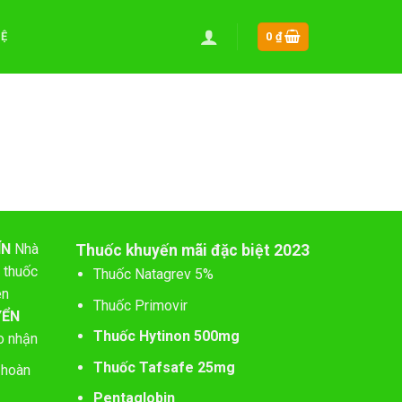
HỆ
0
₫
ÍN
Nhà
Thuốc khuyến mãi đặc biệt 2023
 thuốc
Thuốc Natagrev 5%
ên
Thuốc Primovir
YỂN
Thuốc Hytinon 500mg
o nhận
Thuốc Tafsafe 25mg
 hoàn
Pentaglobin