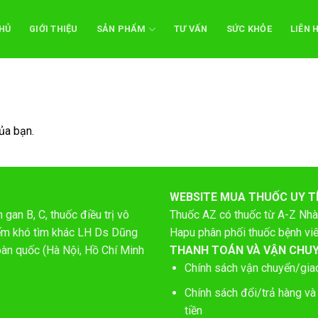
HỦ
GIỚI THIỆU
SẢN PHẨM
TƯ VẤN
SỨC KHỎE
LIÊN 
ủa bạn.
WEBSITE MUA THUỐC UY T
gan B, C, thuốc điều trị vô
Thuốc AZ có thuốc từ A-Z
Nhà
hiếm khó tìm khác LH Ds Dũng
Hapu phân phối thuốc bệnh vi
oàn quốc (Hà Nội, Hồ Chí Minh
THANH TOÁN VÀ VẬN CHU
Chính sách vận chuyển/gia
Chính sách đổi/trả hàng và
tiền