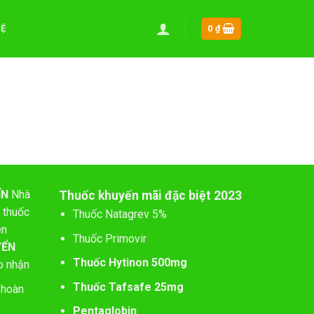
HỆ
0
₫
ÍN
Nhà
Thuốc khuyến mãi đặc biệt 2023
 thuốc
Thuốc Natagrev 5%
ên
Thuốc Primovir
YỂN
Thuốc Hytinon 500mg
o nhận
Thuốc Tafsafe 25mg
 hoàn
Pentaglobin