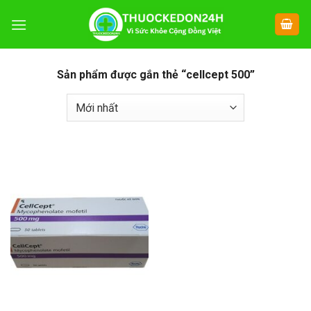
Chuyển
đến
nội
dung
Sản phẩm được gắn thẻ “cellcept 500”