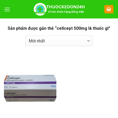
Chuyển
đến
nội
dung
Sản phẩm được gắn thẻ “cellcept 500mg là thuốc gì”