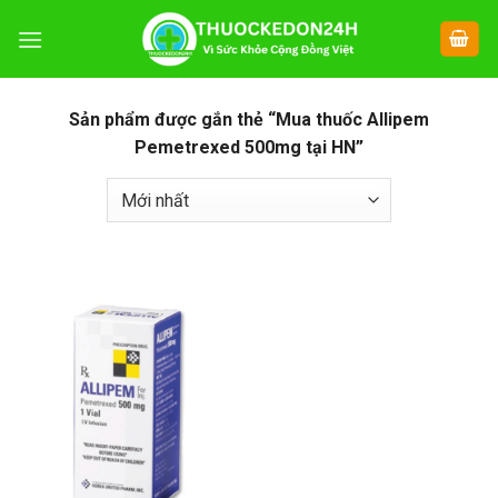
Chuyển
đến
nội
dung
Sản phẩm được gắn thẻ “Mua thuốc Allipem
Pemetrexed 500mg tại HN”