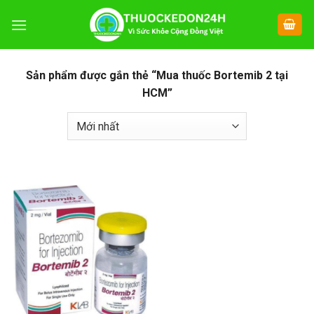
Chuyển
đến
nội
dung
Sản phẩm được gắn thẻ “Mua thuốc Bortemib 2 tại
HCM”