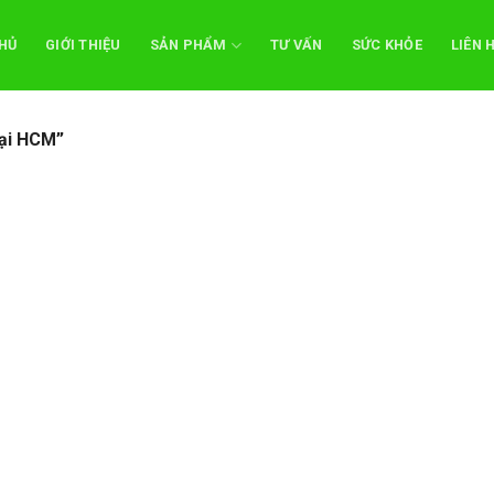
HỦ
GIỚI THIỆU
SẢN PHẨM
TƯ VẤN
SỨC KHỎE
LIÊN 
tại HCM”