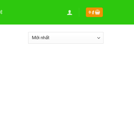
HỆ
0
₫