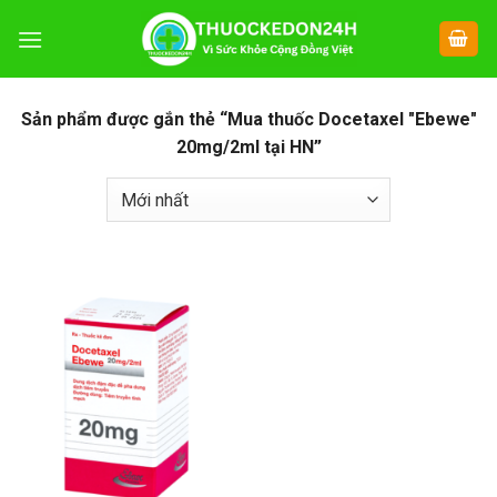
Chuyển
đến
nội
dung
Sản phẩm được gắn thẻ “Mua thuốc Docetaxel "Ebewe"
20mg/2ml tại HN”