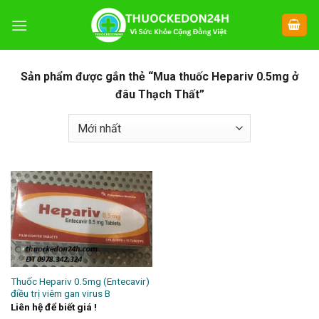
Chuyển
đến
nội
dung
Sản phẩm được gắn thẻ “Mua thuốc Hepariv 0.5mg ở
đâu Thạch Thất”
Thuốc Hepariv 0.5mg (Entecavir)
điều trị viêm gan virus B
Liên hệ để biết giá !