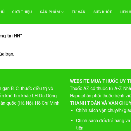
HỦ
GIỚI THIỆU
SẢN PHẨM
TƯ VẤN
SỨC KHỎE
LIÊN 
mg tại HN”
ủa bạn.
WEBSITE MUA THUỐC UY T
gan B, C, thuốc điều trị vô
Thuốc AZ có thuốc từ A-Z
Nhà
hiếm khó tìm khác LH Ds Dũng
Hapu phân phối thuốc bệnh vi
oàn quốc (Hà Nội, Hồ Chí Minh
THANH TOÁN VÀ VẬN CHU
Chính sách vận chuyển/gia
Chính sách đổi/trả hàng và
tiền