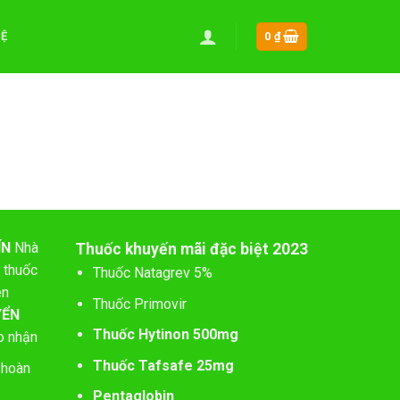
HỆ
0
₫
ÍN
Nhà
Thuốc khuyến mãi đặc biệt 2023
 thuốc
Thuốc Natagrev 5%
ên
Thuốc Primovir
YỂN
Thuốc Hytinon 500mg
o nhận
Thuốc Tafsafe 25mg
 hoàn
Pentaglobin