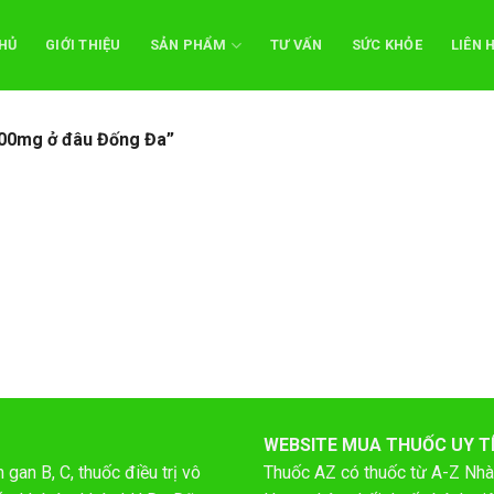
HỦ
GIỚI THIỆU
SẢN PHẨM
TƯ VẤN
SỨC KHỎE
LIÊN 
500mg ở đâu Đống Đa”
WEBSITE MUA THUỐC UY T
gan B, C, thuốc điều trị vô
Thuốc AZ có thuốc từ A-Z
Nhà