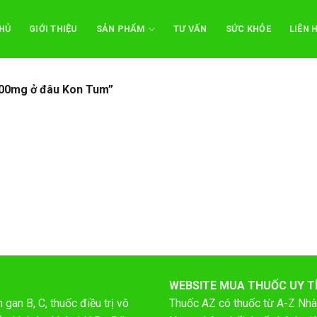
HỦ
GIỚI THIỆU
SẢN PHẨM
TƯ VẤN
SỨC KHỎE
LIÊN 
500mg ở đâu Kon Tum”
WEBSITE MUA THUỐC UY T
gan B, C, thuốc điều trị vô
Thuốc AZ có thuốc từ A-Z
Nhà