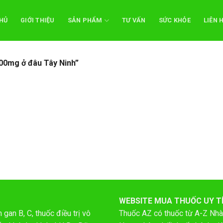
HỦ
GIỚI THIỆU
SẢN PHẨM
TƯ VẤN
SỨC KHỎE
LIÊN 
00mg ở đâu Tây Ninh”
WEBSITE MUA THUỐC UY T
gan B, C, thuốc điều trị vô
Thuốc AZ có thuốc từ A-Z
Nhà