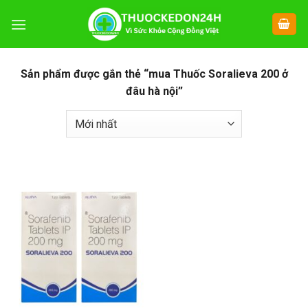
Chuyển
đến
nội
dung
Sản phẩm được gắn thẻ “mua Thuốc Soralieva 200 ở
đâu hà nội”