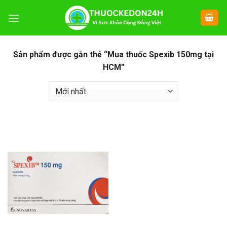
Chuyển
đến
nội
dung
Sản phẩm được gắn thẻ “Mua thuốc Spexib 150mg tại
HCM”