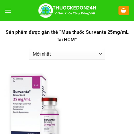
Chuyển
đến
nội
dung
Sản phẩm được gắn thẻ “Mua thuốc Survanta 25mg/mL
tại HCM”