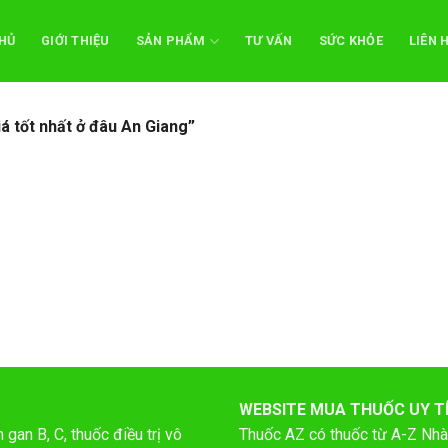
HỦ
GIỚI THIỆU
SẢN PHẨM
TƯ VẤN
SỨC KHỎE
LIÊN 
 tốt nhất ở đâu An Giang”
WEBSITE MUA THUỐC UY T
gan B, C, thuốc điều trị vô
Thuốc AZ có thuốc từ A-Z
Nhà