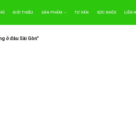
HỦ
GIỚI THIỆU
SẢN PHẨM
TƯ VẤN
SỨC KHỎE
LIÊN 
g ở đâu Sài Gòn”