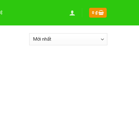
HỆ
0
₫