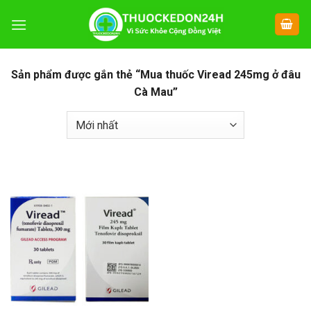
Chuyển
đến
nội
dung
Sản phẩm được gắn thẻ “Mua thuốc Viread 245mg ở đâu
Cà Mau”