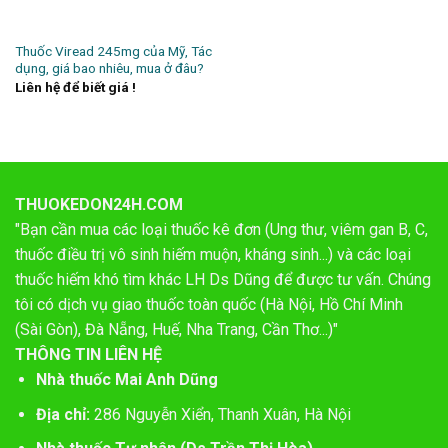
Thuốc Viread 245mg của Mỹ, Tác
dụng, giá bao nhiêu, mua ở đâu?
Liên hệ để biết giá !
THUOKEDON24H.COM
"Bạn cần mua các loại thuốc kê đơn (Ung thư, viêm gan B, C,
thuốc điều trị vô sinh hiếm muộn, kháng sinh...) và các loại
thuốc hiếm khó tìm khác LH Ds Dũng để được tư vấn. Chúng
tôi có dịch vụ giao thuốc toàn quốc (Hà Nội, Hồ Chí Minh
(Sài Gòn), Đà Nẵng, Huế, Nha Trang, Cần Thơ...)"
THÔNG TIN LIÊN HỆ
Nhà thuốc Mai Anh Dũng
Địa chỉ:
286 Nguyễn Xiển, Thanh Xuân, Hà Nội