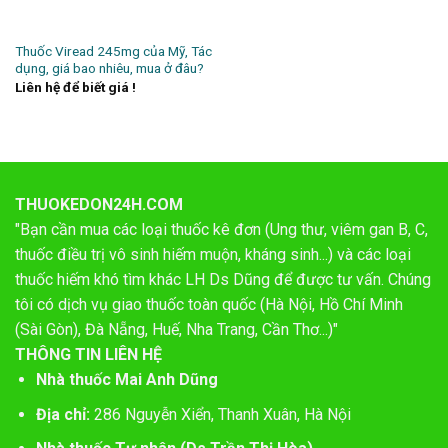
Thuốc Viread 245mg của Mỹ, Tác
dụng, giá bao nhiêu, mua ở đâu?
Liên hệ để biết giá !
THUOKEDON24H.COM
"Bạn cần mua các loại thuốc kê đơn (Ung thư, viêm gan B, C,
thuốc điều trị vô sinh hiếm muộn, kháng sinh...) và các loại
thuốc hiếm khó tìm khác LH Ds Dũng để được tư vấn. Chúng
tôi có dịch vụ giao thuốc toàn quốc (Hà Nội, Hồ Chí Minh
(Sài Gòn), Đà Nẵng, Huế, Nha Trang, Cần Thơ...)"
THÔNG TIN LIÊN HỆ
Nhà thuốc Mai Anh Dũng
Địa chỉ:
286 Nguyễn Xiển, Thanh Xuân, Hà Nội