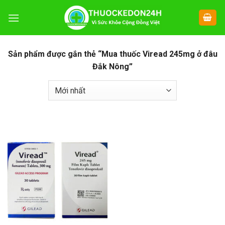
Chuyển
đến
nội
dung
Sản phẩm được gắn thẻ “Mua thuốc Viread 245mg ở đâu
Đắk Nông”