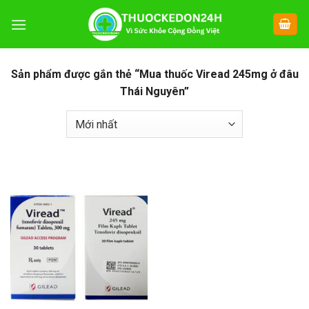
Chuyển
đến
nội
dung
Sản phẩm được gắn thẻ “Mua thuốc Viread 245mg ở đâu
Thái Nguyên”