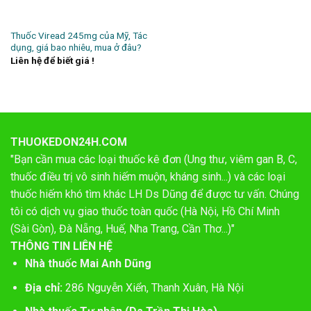
Thuốc Viread 245mg của Mỹ, Tác
dụng, giá bao nhiêu, mua ở đâu?
Liên hệ để biết giá !
THUOKEDON24H.COM
"Bạn cần mua các loại thuốc kê đơn (Ung thư, viêm gan B, C,
thuốc điều trị vô sinh hiếm muộn, kháng sinh...) và các loại
thuốc hiếm khó tìm khác LH Ds Dũng để được tư vấn. Chúng
tôi có dịch vụ giao thuốc toàn quốc (Hà Nội, Hồ Chí Minh
(Sài Gòn), Đà Nẵng, Huế, Nha Trang, Cần Thơ...)"
THÔNG TIN LIÊN HỆ
Nhà thuốc Mai Anh Dũng
Địa chỉ:
286 Nguyễn Xiển, Thanh Xuân, Hà Nội