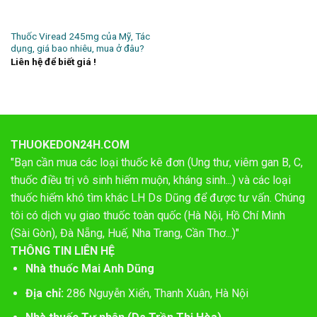
Thuốc Viread 245mg của Mỹ, Tác
dụng, giá bao nhiêu, mua ở đâu?
Liên hệ để biết giá !
THUOKEDON24H.COM
"Bạn cần mua các loại thuốc kê đơn (Ung thư, viêm gan B, C,
thuốc điều trị vô sinh hiếm muộn, kháng sinh...) và các loại
thuốc hiếm khó tìm khác LH Ds Dũng để được tư vấn. Chúng
tôi có dịch vụ giao thuốc toàn quốc (Hà Nội, Hồ Chí Minh
(Sài Gòn), Đà Nẵng, Huế, Nha Trang, Cần Thơ...)"
THÔNG TIN LIÊN HỆ
Nhà thuốc Mai Anh Dũng
Địa chỉ:
286 Nguyễn Xiển, Thanh Xuân, Hà Nội