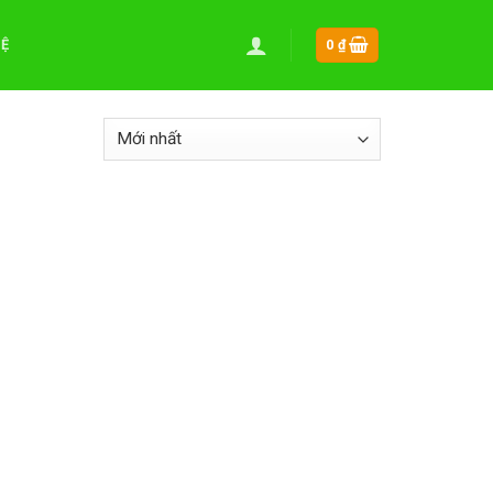
HỆ
0
₫