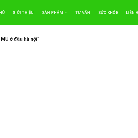
HỦ
GIỚI THIỆU
SẢN PHẨM
TƯ VẤN
SỨC KHỎE
LIÊN 
MU ở đâu hà nội”