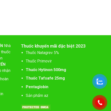
ÍN
Nhà
Thuốc khuyến mãi đặc biệt 2023
 thuốc
Thuốc Natagrev 5%
ên
Thuốc Primovir
YỂN
Thuốc Hytinon 500mg
o nhận
Thuốc Tafsafe 25mg
 hoàn
Pentaglobin
in
Sản phẩm az