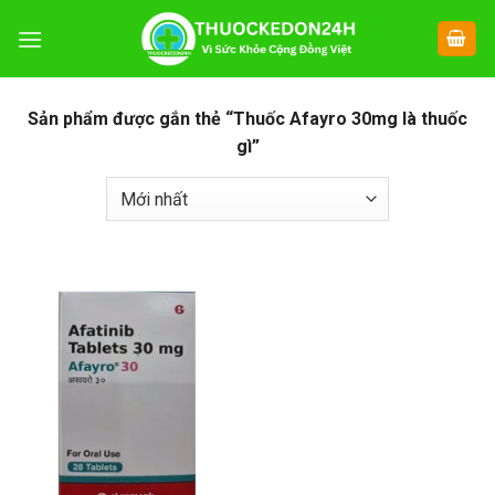
Chuyển
đến
nội
dung
Sản phẩm được gắn thẻ “Thuốc Afayro 30mg là thuốc
gì”