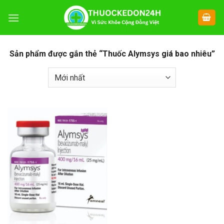
Chuyển
đến
nội
dung
Sản phẩm được gắn thẻ “Thuốc Alymsys giá bao nhiêu”