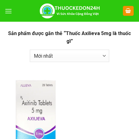
Chuyển
đến
nội
dung
Sản phẩm được gắn thẻ “Thuốc Axilieva 5mg là thuốc
gì”