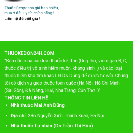
Thuốc Besponsa giá bao nhiêu,
mua ở đâu uy tín chính hãng?
Liên hệ để biết giá !
THUOKEDON24H.COM
"Bạn cần mua các loại thuốc kê đơn (Ung thư, viêm gan B, C,
thuốc điều trị vô sinh hiếm muộn, kháng sinh...) và các loại
thuốc hiếm khó tìm khác LH Ds Dũng để được tư vấn. Chúng
tôi có dịch vụ giao thuốc toàn quốc (Hà Nội, Hồ Chí Minh
(Sài Gòn), Đà Nẵng, Huế, Nha Trang, Cần Thơ...)"
THÔNG TIN LIÊN HỆ
Nhà thuốc Mai Anh Dũng
Địa chỉ:
286 Nguyễn Xiển, Thanh Xuân, Hà Nội
Nhà thuốc Tư nhân (Ds Trần Thị Hòa)