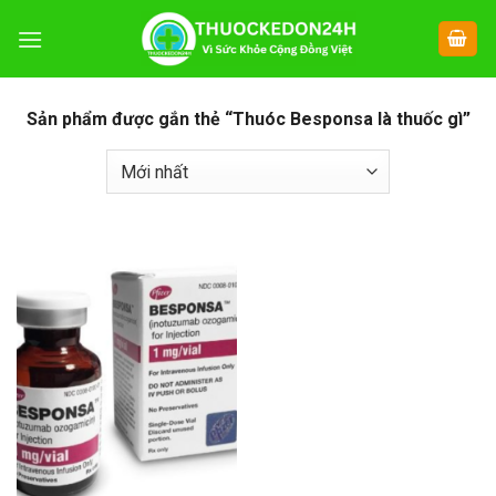
Chuyển
đến
nội
dung
Sản phẩm được gắn thẻ “Thuóc Besponsa là thuốc gì”